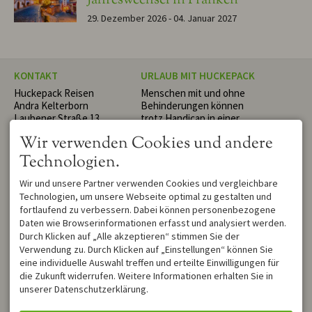
Jahreswechsel in Franken
29. Dezember 2026 - 04. Januar 2027
KONTAKT
URLAUB MIT HUCKEPACK
Huckepack Reisen
Menschen mit und ohne
Andra Kelterborn
Behinderungen können
Laubener Straße 13
trotz Handicap in einer
87493 Lauben
netten Gruppe oder ganz
Wir verwenden Cookies und andere
DEUTSCHLAND
individuell die schönsten
Tel.
+49 8374 589 57 80
Tage des Jahres erleben. Wir
Technologien.
mail@huckepack-reisen.de
nehmen Sie auf betreuten
Reisen Huckepack und
Wir und unsere Partner verwenden Cookies und vergleichbare
begleiten Sie während Ihrer
Technologien, um unsere Webseite optimal zu gestalten und
Entdeckungsreise in die
fortlaufend zu verbessern. Dabei können personenbezogene
nahe oder weite
Daten wie Browserinformationen erfasst und analysiert werden.
barrierefreie Urlaubswelt.
Durch Klicken auf „Alle akzeptieren“ stimmen Sie der
WIR FREUEN UNS AUF IHRE
UNSERE PARTNER UND
Verwendung zu. Durch Klicken auf „Einstellungen“ können Sie
NACHRICHT
REFERENZEN
eine individuelle Auswahl treffen und erteilte Einwilligungen für
die Zukunft widerrufen. Weitere Informationen erhalten Sie in
Haben Sie Fragen oder
Wir arbeiten mit einer
unserer Datenschutzerklärung.
Anregungen oder möchten
Vielzahl von Einrichtungen in
eine Reise buchen? Dann
ganz Deutschland,