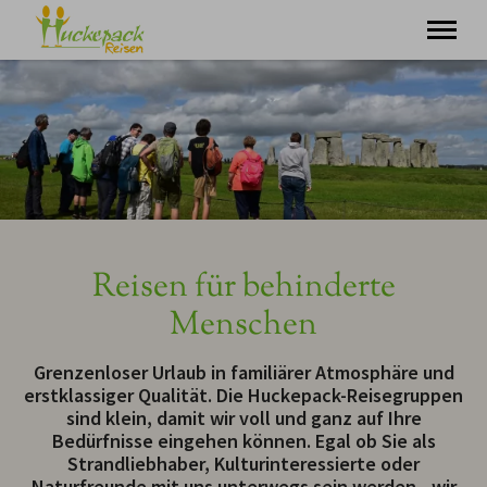
Minigruppenreisen
Individualurlaub
Tagesausflüge
Über uns
Kontakt
Reisen für behinderte
Menschen
Grenzenloser Urlaub in familiärer Atmosphäre und
erstklassiger Qualität. Die Huckepack-Reisegruppen
sind klein, damit wir voll und ganz auf Ihre
Bedürfnisse eingehen können. Egal ob Sie als
Strandliebhaber, Kulturinteressierte oder
Naturfreunde mit uns unterwegs sein werden - wir