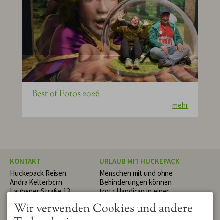
Best of Fotos 2026
mehr
KONTAKT
URLAUB MIT HUCKEPACK
Huckepack Reisen
Menschen mit und ohne
Andra Kelterborn
Behinderungen können
Laubener Straße 13
trotz Handicap in einer
87493 Lauben
netten Gruppe oder ganz
Wir verwenden Cookies und andere
DEUTSCHLAND
individuell die schönsten
Tel.
+49 8374 589 57 80
Tage des Jahres erleben. Wir