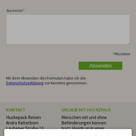
Nachricht
*
*
Pflichtfeld
Mit dem Absenden des Formulars habe ich die
Datenschutzerklärung
zur Kenntnis genommen.
KONTAKT
URLAUB MIT HUCKEPACK
Huckepack Reisen
Menschen mit und ohne
Andra Kelterborn
Behinderungen können
Laubener Straße 13
trotz Handicap in einer
87493 Lauben
netten Gruppe oder ganz